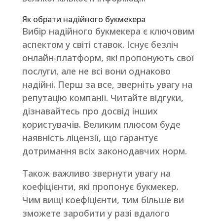
Як обрати надійного букмекера
Вибір надійного букмекера є ключовим
аспектом у світі ставок. Існує безліч
онлайн-платформ, які пропонують свої
послуги, але не всі вони однаково
надійні. Перш за все, зверніть увагу на
репутацію компанії. Читайте відгуки,
дізнавайтесь про досвід інших
користувачів. Великим плюсом буде
наявність ліцензії, що гарантує
дотримання всіх законодавчих норм.
Також важливо звернути увагу на
коефіцієнти, які пропонує букмекер.
Чим вищі коефіцієнти, тим більше ви
зможете заробити у разі вдалого