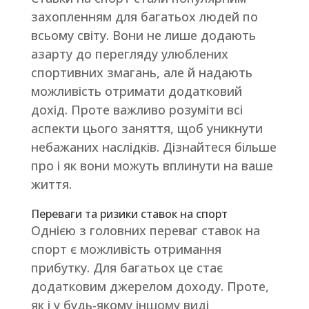
захопленням для багатьох людей по
всьому світу. Вони не лише додають
азарту до перегляду улюблених
спортивних змагань, але й надають
можливість отримати додатковий
дохід. Проте важливо розуміти всі
аспекти цього заняття, щоб уникнути
небажаних наслідків. Дізнайтеся більше
про і як вони можуть вплинути на ваше
життя.
Переваги та ризики ставок на спорт
Однією з головних переваг ставок на
спорт є можливість отримання
прибутку. Для багатьох це стає
додатковим джерелом доходу. Проте,
як і у будь-якому іншому виді