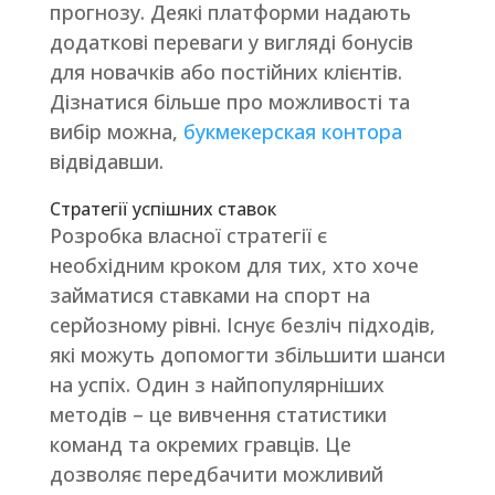
прогнозу. Деякі платформи надають
додаткові переваги у вигляді бонусів
для новачків або постійних клієнтів.
Дізнатися більше про можливості та
вибір можна,
букмекерская контора
відвідавши.
Стратегії успішних ставок
Розробка власної стратегії є
необхідним кроком для тих, хто хоче
займатися ставками на спорт на
серйозному рівні. Існує безліч підходів,
які можуть допомогти збільшити шанси
на успіх. Один з найпопулярніших
методів – це вивчення статистики
команд та окремих гравців. Це
дозволяє передбачити можливий