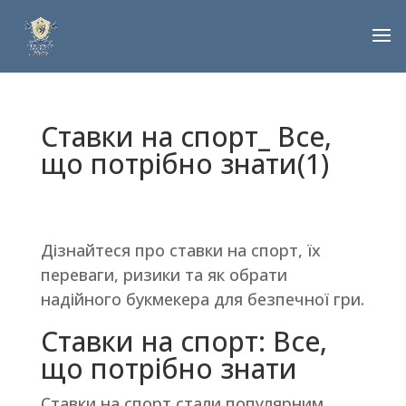
Ставки на спорт_ Все,
що потрібно знати(1)
Дізнайтеся про ставки на спорт, їх
переваги, ризики та як обрати
надійного букмекера для безпечної гри.
Ставки на спорт: Все,
що потрібно знати
Ставки на спорт стали популярним