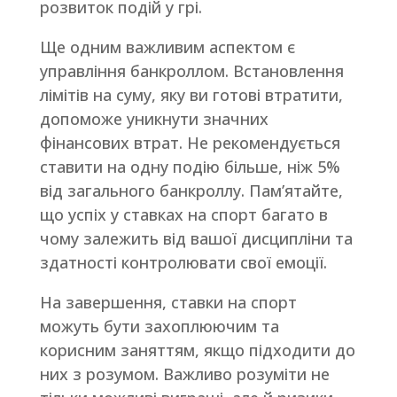
розвиток подій у грі.
Ще одним важливим аспектом є
управління банкроллом. Встановлення
лімітів на суму, яку ви готові втратити,
допоможе уникнути значних
фінансових втрат. Не рекомендується
ставити на одну подію більше, ніж 5%
від загального банкроллу. Пам’ятайте,
що успіх у ставках на спорт багато в
чому залежить від вашої дисципліни та
здатності контролювати свої емоції.
На завершення, ставки на спорт
можуть бути захоплюючим та
корисним заняттям, якщо підходити до
них з розумом. Важливо розуміти не